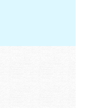
presentado apresentado pela maquiadora Alê
oura na TV Gazeta, passa por uma
eformulação e entra em uma nova fase, com
pliação de formato e...