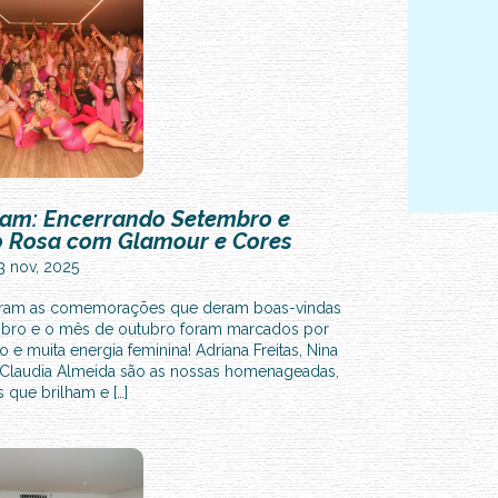
A
M
r
am
ham: Encerrando Setembro e
o Rosa com Glamour e Cores
3 nov, 2025
aram as comemorações que deram boas-vindas
mbro e o mês de outubro foram marcados por
 e muita energia feminina! Adriana Freitas, Nina
e Claudia Almeida são as nossas homenageadas,
 que brilham e […]