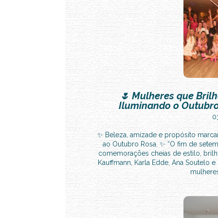
🌷 Mulheres que Bril
Iluminando o Outubr
0
✨ Beleza, amizade e propósito marc
ao Outubro Rosa. ✨ “O fim de sete
comemorações cheias de estilo, brilho
Kauffmann, Karla Edde, Ana Soutelo 
mulheres