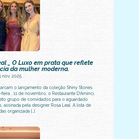
N
E
M
ur
al _ O Luxo em prata que reflete
ência da mulher moderna.
4 nov, 2025
e marcam o lançamento da coleção Shiny Stones
-feira , 11 de novembro, o Restaurante D’Aminci,
eleto grupo de convidados para o aguardado
 assinada pela designer Rosa Leal. A lista de
as organizada […]